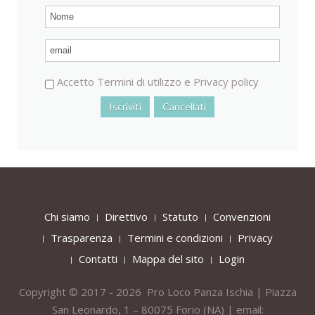
Accetto
Termini di utilizzo
e
Privacy policy
Chi siamo
Direttivo
Statuto
Convenzioni
Trasparenza
Termini e condizioni
Privacy
Contatti
Mappa del sito
Login
Copyright © 2017 - 2026 Pro Loco Panza Ischia | Piazza
San Leonardo, 1 – 80075
Forio
(NA) | email: