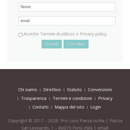
Accetto
Termini di utilizzo
e
Privacy policy
Chi siamo
Direttivo
Statuto
Convenzioni
Trasparenza
Termini e condizioni
Privacy
Contatti
Mappa del sito
Login
Copyright © 2017 - 2026 Pro Loco Panza Ischia | Piazza
San Leonardo, 1 – 80075
Forio
(NA) | email: