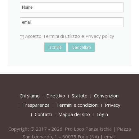
Accetto
Termini di utilizzo
e
Privacy policy
Chi siamo
Direttivo
Statuto
Convenzioni
Trasparenza
Termini e condizioni
Privacy
Contatti
Mappa del sito
Login
Copyright © 2017 - 2026 Pro Loco Panza Ischia | Piazza
San Leonardo, 1 – 80075
Forio
(NA) | email: